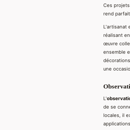
Ces projets
rend parfait
L'artisanat
réalisant e
œuvre colle
ensemble et
décorations
une occasio
Observatio
L'
observatio
de se conne
locales, il 
application