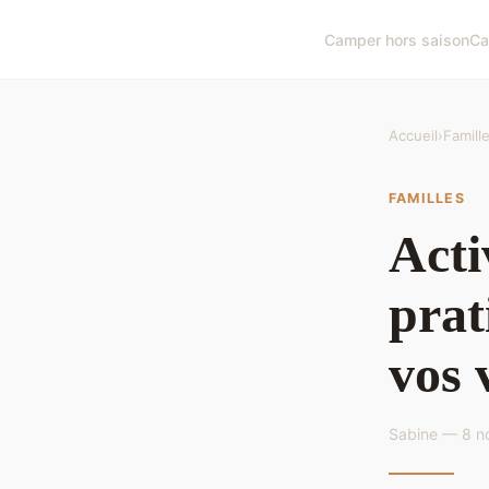
Camper hors saison
Ca
Accueil
›
Famill
FAMILLES
Acti
prat
vos 
Sabine — 8 n