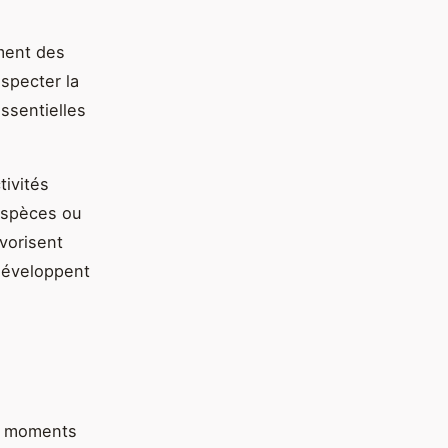
ment des
especter la
ssentielles
tivités
espèces ou
vorisent
 développent
es moments