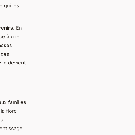
e qui les
venirs
. En
bue à une
assés
 des
lle devient
aux familles
la flore
es
rentissage