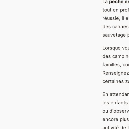
La
pêche en
tout en pro
réussie, il
des cannes 
sauvetage p
Lorsque vou
des camping
familles, c
Renseignez-
certaines z
En attendan
les enfants
ou d'observ
encore plus
activité de 