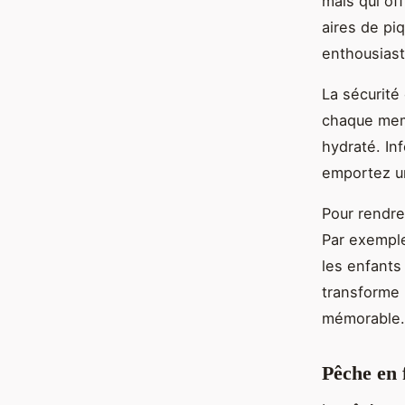
mais qui of
aires de pi
enthousiast
La sécurité
chaque memb
hydraté. In
emportez un
Pour rendre
Par exemple
les enfants
transforme
mémorable.
Pêche en 