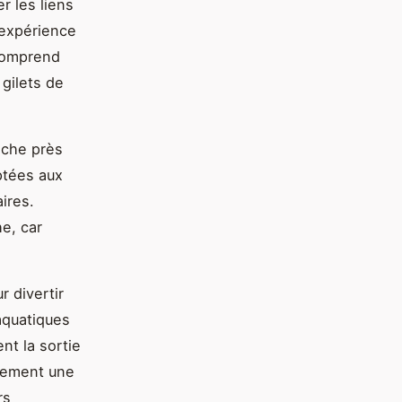
r les liens
 expérience
 comprend
gilets de
êche près
ptées aux
ires.
e, car
r divertir
aquatiques
t la sortie
lement une
rs