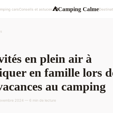
Camping Calme
⛺
mping cars
Conseils et astuces
Destinat
es
vités en plein air à
iquer en famille lors d
vacances au camping
ovembre 2024 — 6 min de lecture