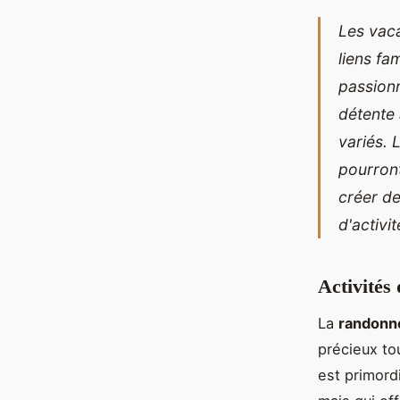
Les vac
liens fa
passionn
détente
variés. 
pourron
créer de
d'activi
Activités
La
randonné
précieux to
est primord