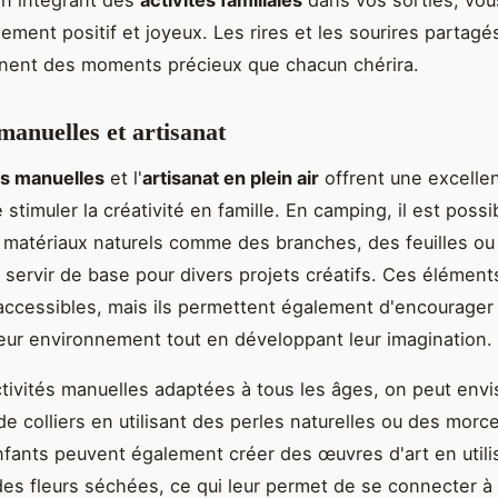
 En intégrant des
activités familiales
dans vos sorties, vou
ement positif et joyeux. Les rires et les sourires partagé
nnent des moments précieux que chacun chérira.
 manuelles et artisanat
és manuelles
et l'
artisanat en plein air
offrent une excelle
stimuler la créativité en famille. En camping, il est possi
 matériaux naturels comme des branches, des feuilles ou
 servir de base pour divers projets créatifs. Ces élémen
ccessibles, mais ils permettent également d'encourager 
leur environnement tout en développant leur imagination.
ctivités manuelles adaptées à tous les âges, on peut envi
 de colliers en utilisant des perles naturelles ou des morc
nfants peuvent également créer des œuvres d'art en utili
 des fleurs séchées, ce qui leur permet de se connecter à 