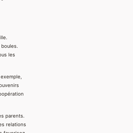
lle.
 boules.
ous les
r exemple,
souvenirs
oopération
es parents.
es relations