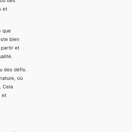
 ou des
s et
s que
este bien
partir et
alité.
u des défis.
nature, où
. Cela
 et