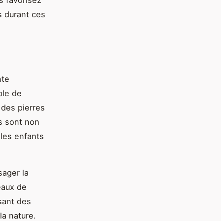
s favorisez
s durant ces
nte
ble de
 des pierres
ts sont non
les enfants
sager la
eaux de
sant des
la nature.