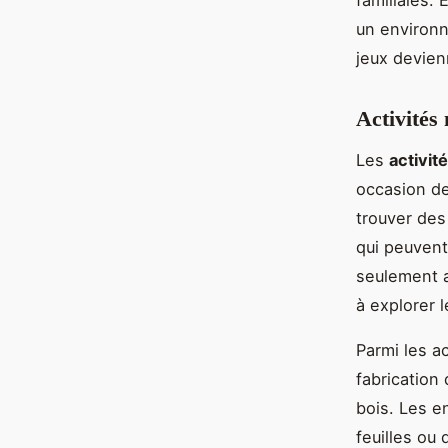
familiales.
un environn
jeux devie
Activités
Les
activit
occasion de 
trouver des
qui peuvent
seulement a
à explorer 
Parmi les a
fabrication
bois. Les e
feuilles ou