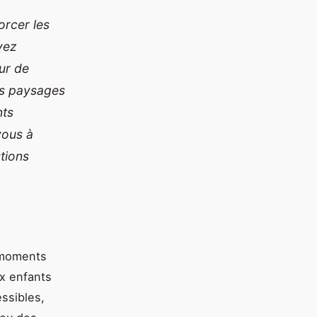
orcer les
oyez
ur de
es paysages
nts
vous à
tions
 moments
ux enfants
ssibles,