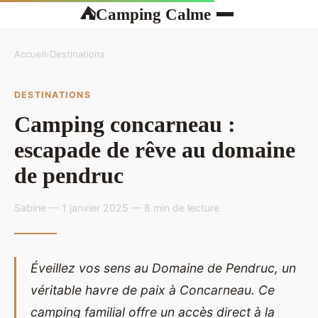
Camping Calme
⛺
Accueil
›
Destinations
DESTINATIONS
Camping concarneau :
escapade de rêve au domaine
de pendruc
Sabine — 1 janvier 2025 — 8 min de lecture
Éveillez vos sens au Domaine de Pendruc, un
véritable havre de paix à Concarneau. Ce
camping familial offre un accès direct à la