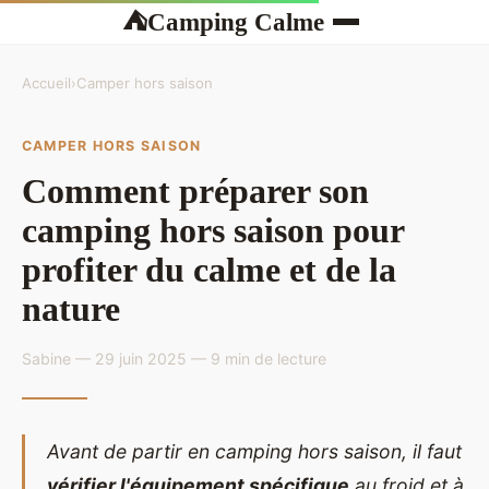
Camping Calme
⛺
Accueil
›
Camper hors saison
CAMPER HORS SAISON
Comment préparer son
camping hors saison pour
profiter du calme et de la
nature
Sabine — 29 juin 2025 — 9 min de lecture
Avant de partir en camping hors saison, il faut
vérifier l'équipement spécifique
au froid et à