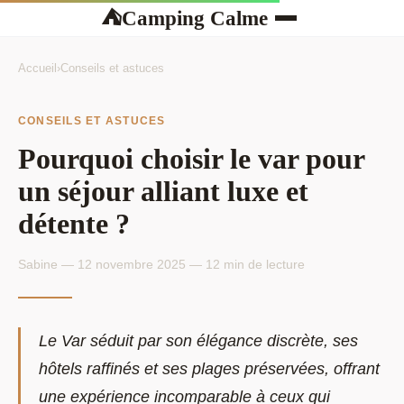
Camping Calme
⛺
Accueil
›
Conseils et astuces
CONSEILS ET ASTUCES
Pourquoi choisir le var pour
un séjour alliant luxe et
détente ?
Sabine — 12 novembre 2025 — 12 min de lecture
Le Var séduit par son élégance discrète, ses
hôtels raffinés et ses plages préservées, offrant
une expérience incomparable à ceux qui