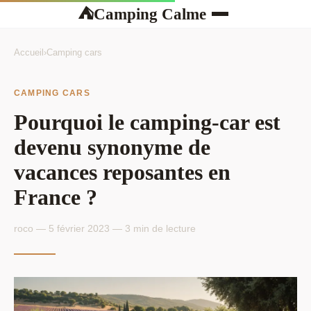
Camping Calme
⛺
Accueil
›
Camping cars
CAMPING CARS
Pourquoi le camping-car est
devenu synonyme de
vacances reposantes en
France ?
roco — 5 février 2023 — 3 min de lecture