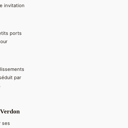
e invitation
tits ports
tour
blissements
séduit par
s
u Verdon
r ses