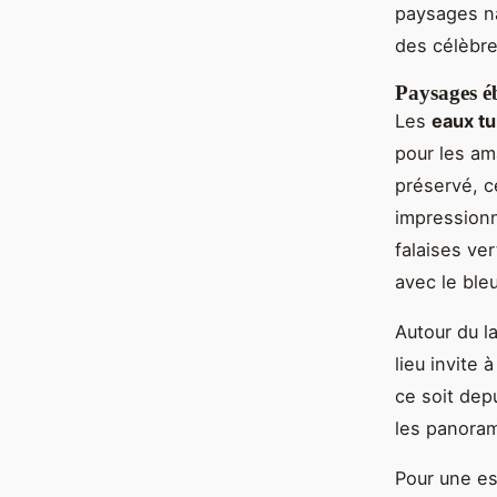
paysages na
des célèbr
Paysages é
Les
eaux tu
pour les am
préservé, c
impression
falaises ve
avec le bleu
Autour du l
lieu invite
ce soit dep
les panoram
Pour une es