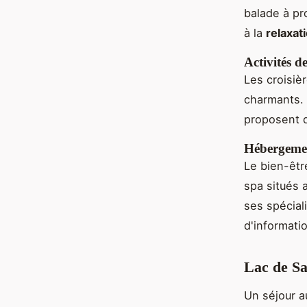
balade à pr
à la
relaxat
Activités d
Les croisièr
charmants. 
proposent d
Hébergemen
Le bien-êtr
spa situés 
ses spéciali
d'informati
Lac de Sa
Un séjour 