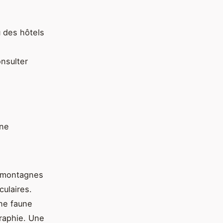
 des hôtels
onsulter
une
e montagnes
ulaires.
ne faune
graphie. Une