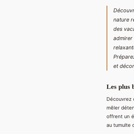
Découvre
nature r
des vaca
admirer 
relaxan
Préparez
et décon
Les plus 
Découvrez 
mêler déten
offrent un é
au tumulte 