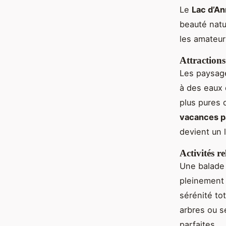
Le
Lac d’A
beauté natu
les amateur
Attraction
Les paysage
à des eaux 
plus pures 
vacances pa
devient un l
Activités 
Une balade 
pleinement
sérénité to
arbres ou s
parfaites.