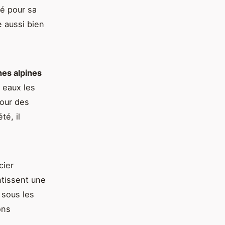
té pour sa
e aussi bien
es alpines
 eaux les
pour des
té, il
cier
tissent une
 sous les
ons