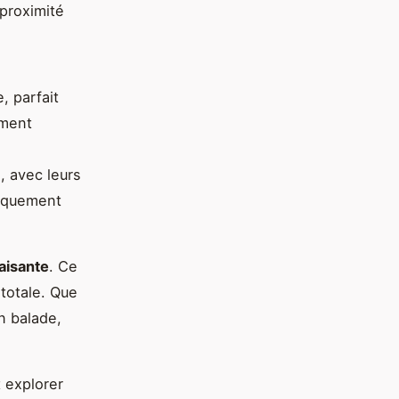
 proximité
, parfait
ement
, avec leurs
fiquement
aisante
. Ce
 totale. Que
n balade,
 explorer