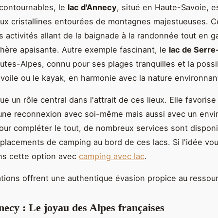
ncontournables, le
lac d'Annecy
, situé en Haute-Savoie, e
ux cristallines entourées de montagnes majestueuses. Ce
 activités allant de la baignade à la randonnée tout en g
ère apaisante. Autre exemple fascinant, le
lac de Serr
utes-Alpes, connu pour ses plages tranquilles et la possib
a voile ou le kayak, en harmonie avec la nature environnan
ue un rôle central dans l'attrait de ces lieux. Elle favoris
une reconnexion avec soi-même mais aussi avec un env
our compléter le tout, de nombreux services sont disponi
lacements de camping au bord de ces lacs. Si l'idée vou
ns cette option avec
camping avec lac
.
tions offrent une authentique évasion propice au ressou
ecy : Le joyau des Alpes françaises