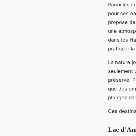
Parmi les i
pour ses ea
propose des
une atmosph
dans les Ha
pratiquer l
La nature jo
seulement 
préservé. P
que des emp
plongez da
Ces destina
Lac d’Ann