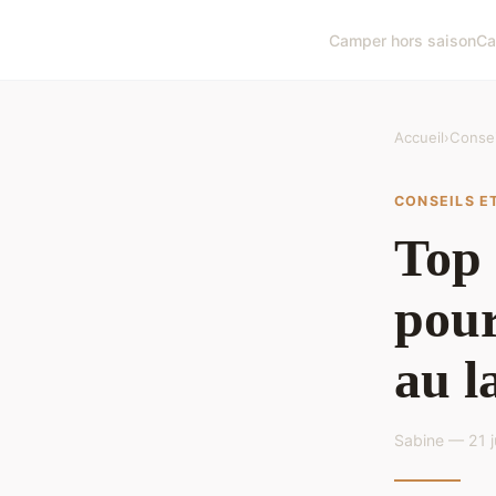
Camper hors saison
Ca
Accueil
›
Consei
CONSEILS E
Top 
pour
au l
Sabine — 21 j