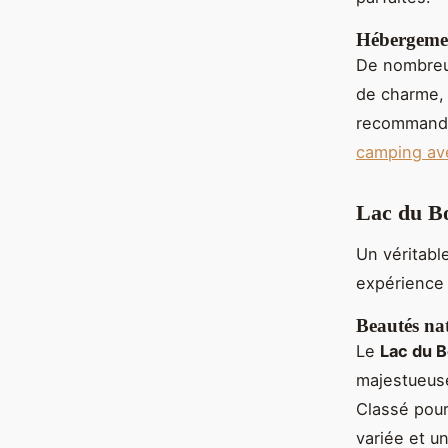
Hébergemen
De nombre
de charme,
recommandat
camping av
Lac du Bo
Un véritabl
expérience 
Beautés nat
Le
Lac du 
majestueuse
Classé pour
variée et u