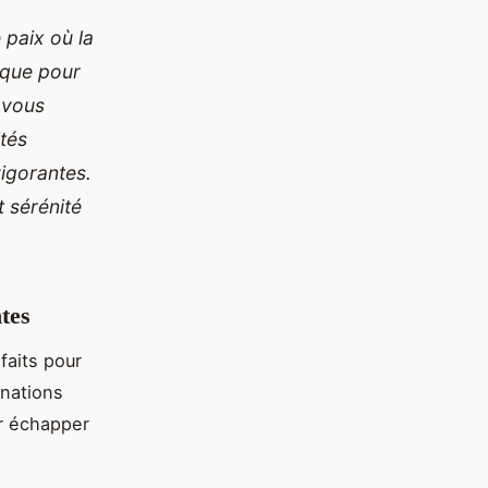
 paix où la
lique pour
-vous
ités
igorantes.
 sérénité
tes
rfaits pour
inations
ur échapper