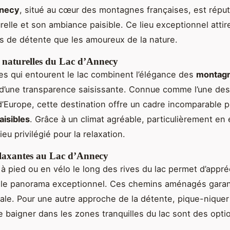
nnecy
, situé au cœur des montagnes françaises, est répu
relle et son ambiance paisible. Ce lieu exceptionnel attir
s de détente que les amoureux de la nature.
s naturelles du Lac d’Annecy
s qui entourent le lac combinent l’élégance des
montagn
d’une transparence saisissante. Connue comme l’une des
d’Europe, cette destination offre un cadre incomparable 
isibles
. Grâce à un climat agréable, particulièrement en é
ieu privilégié pour la relaxation.
relaxantes au Lac d’Annecy
à pied ou en vélo le long des rives du lac permet d’appré
 le panorama exceptionnel. Ces chemins aménagés garan
tale. Pour une autre approche de la détente, pique-niquer
e baigner dans les zones tranquilles du lac sont des opti