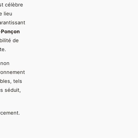
st célèbre
 lieu
arantissant
e-Ponçon
ilité de
te.
e non
ironnement
bles, tels
s séduit,
rcement.