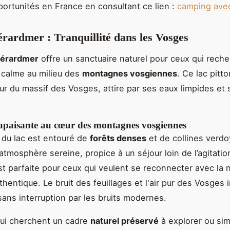
portunités en France en consultant ce lien :
camping avec
rardmer : Tranquillité dans les Vosges
Gérardmer
offre un sanctuaire naturel pour ceux qui rech
calme au milieu des
montagnes vosgiennes
. Ce lac pitt
ur du massif des Vosges, attire par ses eaux limpides et
paisante au cœur des montagnes vosgiennes
du lac est entouré de
forêts denses
et de collines verdo
atmosphère sereine, propice à un séjour loin de l’agitatio
st parfaite pour ceux qui veulent se reconnecter avec la 
hentique. Le bruit des feuillages et l'air pur des Vosges i
 sans interruption par les bruits modernes.
qui cherchent un cadre
naturel préservé
à explorer ou si