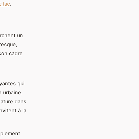
 lac
.
erchent un
oresque,
 son cadre
yantes qui
n urbaine.
nature dans
nvitent à la
mplement