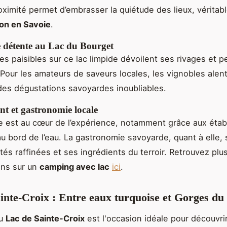
oximité permet d’embrasser la quiétude des lieux, véritabl
ion en Savoie
.
e détente au Lac du Bourget
es paisibles sur ce lac limpide dévoilent ses rivages et pe
Pour les amateurs de saveurs locales, les vignobles alen
es dégustations savoyardes inoubliables.
t et gastronomie locale
e est au cœur de l’expérience, notamment grâce aux éta
au bord de l’eau. La gastronomie savoyarde, quant à elle, 
tés raffinées et ses ingrédients du terroir. Retrouvez plu
ons sur un
camping avec lac
ici
.
inte-Croix : Entre eaux turquoise et Gorges d
au
Lac de Sainte-Croix
est l'occasion idéale pour découvri