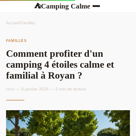
Camping Calme
⛺
Accueil
›
Familles
FAMILLES
Comment profiter d'un
camping 4 étoiles calme et
familial à Royan ?
roco — 9 janvier 2024 — 3 min de lecture