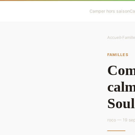
Camper hors saison
Ca
Accueil
›
Famill
FAMILLES
Com
calm
Soul
roco — 19 se