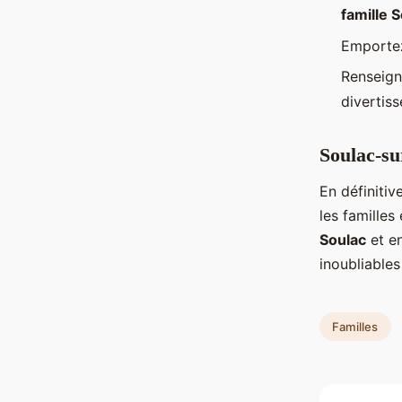
famille 
Emportez
Renseign
divertiss
Soulac-su
En définitiv
les familles
Soulac
et en
inoubliable
Familles