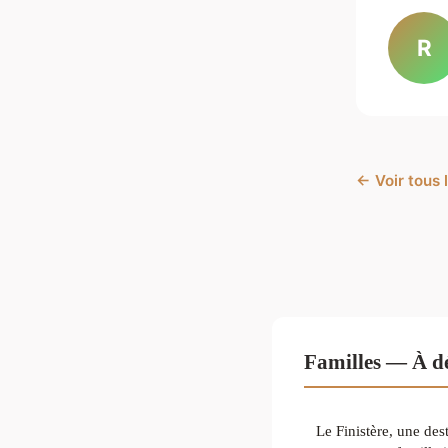
R
← Voir tous l
Familles — À dé
Le Finistère, une des