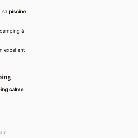
t sa
piscine
r camping à
n excellent
ping
ing calme
ale.