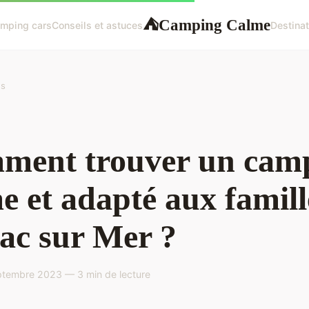
Camping Calme
⛺
mping cars
Conseils et astuces
Destinat
es
ment trouver un cam
e et adapté aux famill
ac sur Mer ?
ptembre 2023 — 3 min de lecture