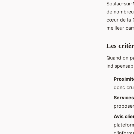
Soulac-sur-M
de nombreuse
cœur de la 
meilleur ca
Les critè
Quand on p
indispensabl
Proximit
donc cru
Services
proposer 
Avis clie
platefo
d'informa