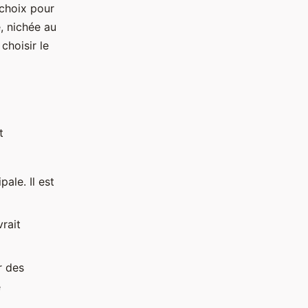
 choix pour
, nichée au
hoisir le
t
pale. Il est
rait
r des
e