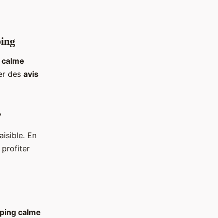
ping
 calme
ver des
avis
?
isible. En
 profiter
ping calme