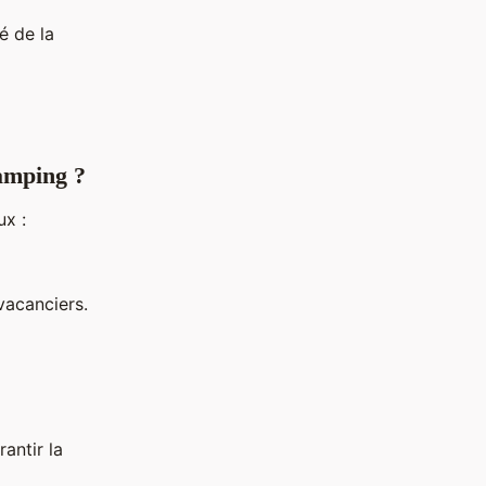
é de la
amping ?
ux :
vacanciers.
antir la