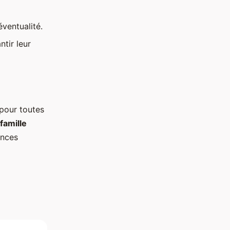
ventualité.
tir leur
pour toutes
famille
ances