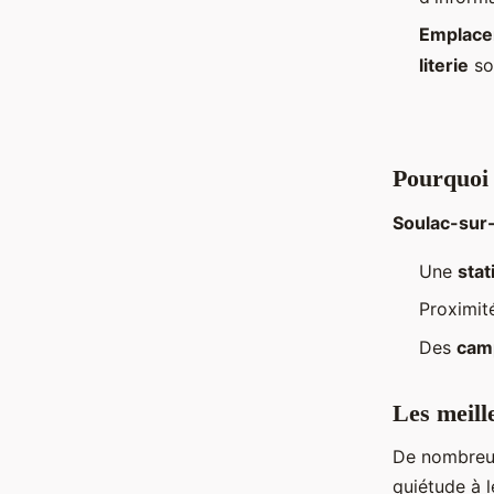
Emplace
literie
son
Pourquoi 
Soulac-sur
Une
stat
Proximit
Des
cam
Les meill
De nombreu
quiétude à l