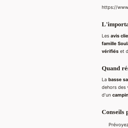
https://ww
L'importa
Les
avis cli
famille Sou
vérifiés
et 
Quand rés
La
basse sa
dehors des v
d'un
campin
Conseils 
Prévoyez