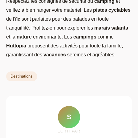
Respectez les consignes de sécurité du
camping
et
veillez à bien ranger votre matériel. Les
pistes cyclables
de l'
île
sont parfaites pour des balades en toute
tranquillité. Profitez-en pour explorer les
marais salants
et la
nature
environnante. Les
campings
comme
Huttopia
proposent des activités pour toute la famille,
garantissant des
vacances
sereines et agréables.
Destinations
S
ECRIT PAR