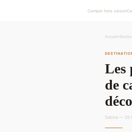
Camper hors saison
Ca
Accueil
›
Destin
DESTINATIO
Les 
de c
déco
Sabine — 26 f