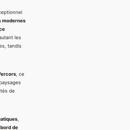
ceptionnel
s modernes
ce
utant les
es, tandis
Vercors
, ce
 paysages
vités de
uatiques
,
e
bord de