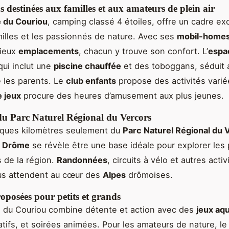
ns destinées aux familles et aux amateurs de plein air
 du Couriou
, camping classé 4 étoiles, offre un cadre ex
milles et les passionnés de nature. Avec ses
mobil-home
cieux
emplacements
, chacun y trouve son confort. L’
espa
 qui inclut une
piscine chauffée
et des toboggans, séduit a
 les parents. Le
club enfants
propose des activités varié
e jeux
procure des heures d’amusement aux plus jeunes.
du Parc Naturel Régional du Vercors
lques kilomètres seulement du
Parc Naturel Régional du 
n Drôme
se révèle être une base idéale pour explorer les
 de la région.
Randonnées
, circuits à vélo et autres acti
ous attendent au cœur des
Alpes
drômoises.
roposées pour petits et grands
 du Couriou combine détente et action avec des
jeux aq
éatifs, et soirées animées. Pour les amateurs de nature, l