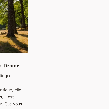
en Drôme
tingue
s
ntique, elle
, il est
ur. Que vous