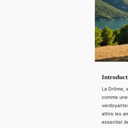
Introduc
La Drôme, s
comme une d
verdoyante
attire les 
essentiel d