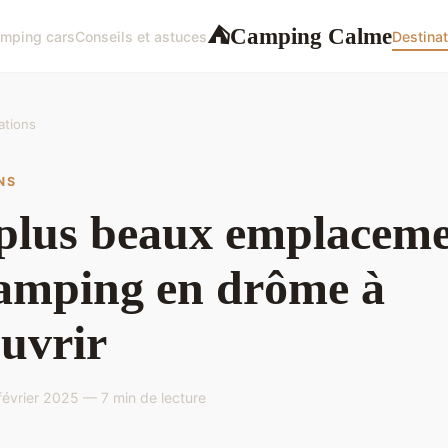
Camping Calme
⛺
mping cars
Conseils et astuces
Destinat
ations
NS
plus beaux emplaceme
amping en drôme à
uvrir
évrier 2025 — 7 min de lecture