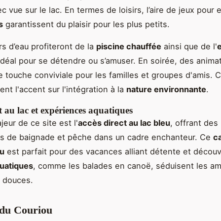
 vue sur le lac. En termes de loisirs, l’aire de jeux pour 
s
garantissent du plaisir pour les plus petits.
s d’eau profiteront de la
piscine chauffée
ainsi que de l'
 idéal pour se détendre ou s’amuser. En soirée, des anima
e touche conviviale pour les familles et groupes d'amis.
nt l'accent sur l'intégration à la
nature environnante
.
t au lac et expériences aquatiques
eur de ce site est l'
accès direct au lac bleu
, offrant des
és de baignade et pêche dans un cadre enchanteur. Ce
c
au
est parfait pour des vacances alliant détente et décou
quatiques
, comme les balades en canoë, séduisent les a
s douces.
du Couriou