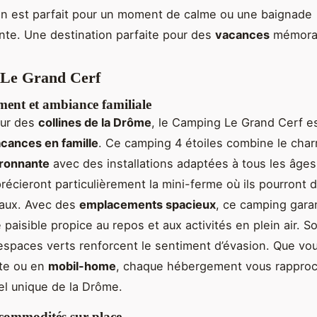
in est parfait pour un moment de calme ou une baignade
ante. Une destination parfaite pour des
vacances
mémora
Le Grand Cerf
ent et ambiance familiale
œur des
collines de la Drôme
, le Camping Le Grand Cerf es
cances en famille
. Ce camping 4 étoiles combine le char
ironnante
avec des installations adaptées à tous les âges
écieront particulièrement la mini-ferme où ils pourront 
maux. Avec des
emplacements spacieux
, ce camping gara
paisible propice au repos et aux activités en plein air. 
espaces verts renforcent le sentiment d’évasion. Que vo
nte ou en
mobil-home
, chaque hébergement vous rappro
el unique de la Drôme.
 commodités sur place