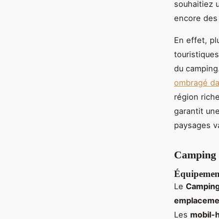
souhaitiez 
encore des 
En effet, pl
touristique
du camping
ombragé da
région rich
garantit un
paysages va
Camping 
Équipements
Le
Camping
emplacemen
Les
mobil-