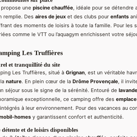
 propose une
piscine chauffée
, idéale pour se détendre 
n remplie. Des
aires de jeux
et des clubs pour
enfants
an
frant des moments de loisirs à toute la famille. Pour les s
ariées comme le VTT ou l’aquagym enrichissent votre séjou
amping Les Truffières
el et tranquillité du site
ing Les Truffières, situé à
Grignan
, est un véritable hav
 la
nature
. En plein cœur de la
Drôme Provençale
, il invi
 un séjour sous le signe de la sérénité. Entouré de
lavand
noramique exceptionnelle, ce camping offre des
emplace
intégrés à leur environnement. Pour des vacances au con
mobil-homes
y garantissent confort et authenticité.
 détente et de loisirs disponibles