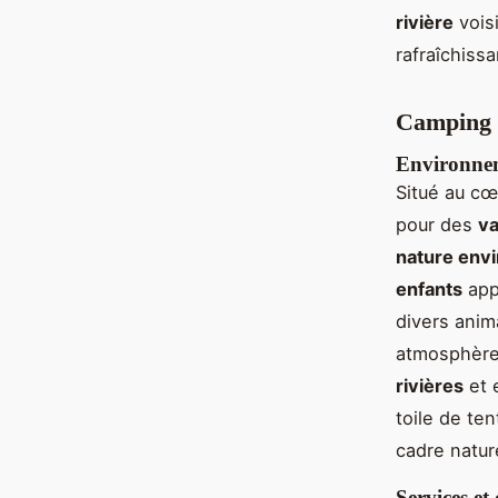
rivière
vois
rafraîchiss
Camping 
Environnem
Situé au c
pour des
va
nature env
enfants
appr
divers ani
atmosphère 
rivières
et 
toile de te
cadre natur
Services et