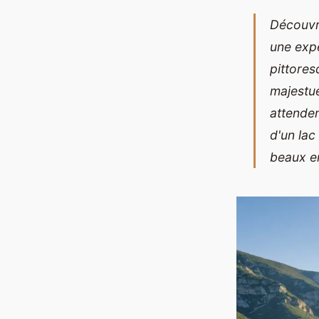
Découvre
une expé
pittore
majestue
attende
d'un lac
beaux e