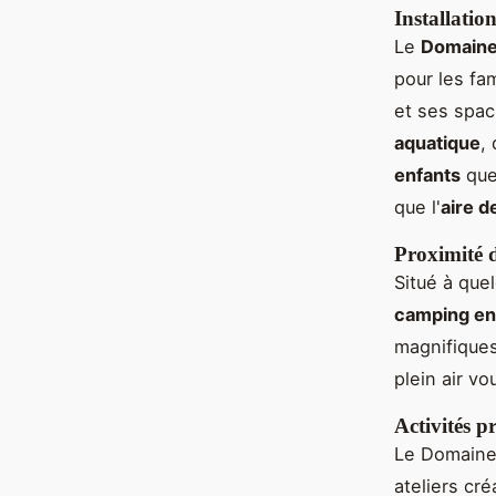
Installatio
Le
Domaine
pour les fa
et ses spa
aquatique
,
enfants
que
que l'
aire d
Proximité 
Situé à que
camping e
magnifiques
plein air v
Activités p
Le Domaine
ateliers cr