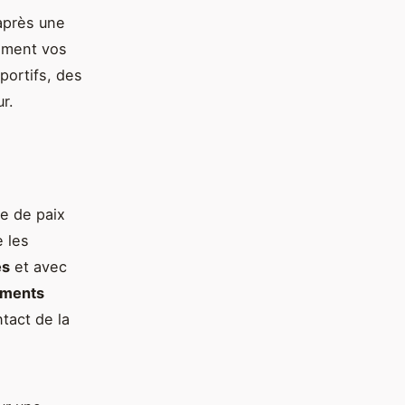
après une
iment vos
portifs, des
r.
re de paix
te les
es
et avec
ments
tact de la