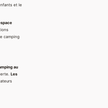
enfants et le
espace
tions
 Ce camping
amping au
verte.
Les
mateurs