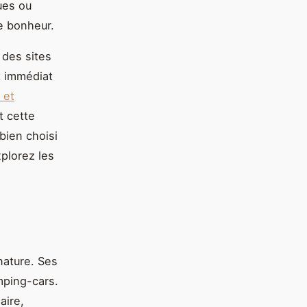
ues ou
re bonheur.
 des sites
t immédiat
 et
t cette
bien choisi
plorez les
nature. Ses
mping-cars.
aire,