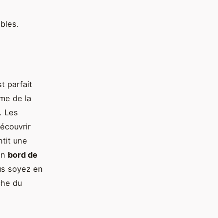
bles.
t parfait
me de la
. Les
découvrir
ntit une
Son
bord de
us soyez en
che du