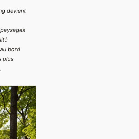
ng devient
 paysages
ité
 au bord
s plus
.