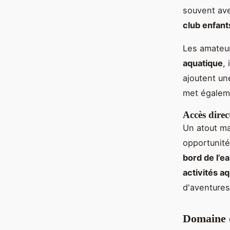
souvent avec
club enfant
Les amateur
aquatique
,
ajoutent un
met égaleme
Accès direc
Un atout maj
opportunit
bord de l’e
activités a
d'aventure
Domaine 