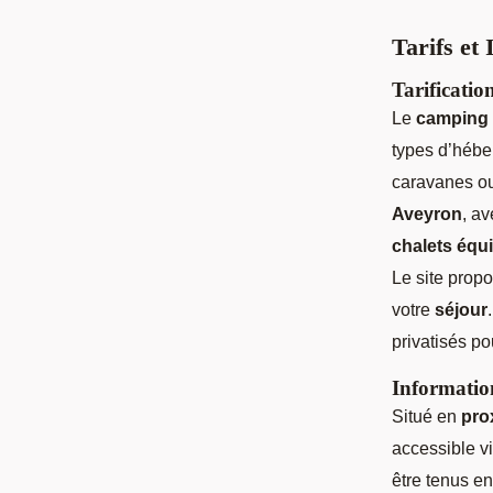
Tarifs et
Tarificatio
Le
camping 
types d’hébe
caravanes ou
Aveyron
, a
chalets équ
Le site prop
votre
séjour
privatisés p
Information
Situé en
pro
accessible v
être tenus e