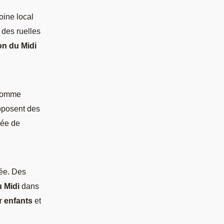
oine local
 des ruelles
on du Midi
 comme
roposent des
née de
née. Des
u Midi
dans
ur
enfants
et