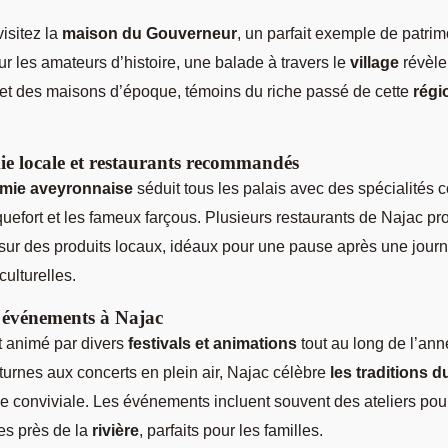
visitez la
maison du Gouverneur
, un parfait exemple de patrim
r les amateurs d’histoire, une balade à travers le
village
révèle
 et des maisons d’époque, témoins du riche passé de cette
régi
e locale et restaurants recommandés
mie aveyronnaise
séduit tous les palais avec des spécialités
roquefort et les fameux farçous. Plusieurs restaurants de Najac p
ur des produits locaux, idéaux pour une pause après une jour
ulturelles.
t événements à Najac
st animé par divers
festivals et animations
tout au long de l’an
urnes aux concerts en plein air, Najac célèbre
les traditions d
 conviviale. Les événements incluent souvent des ateliers po
es près de la
rivière
, parfaits pour les familles.