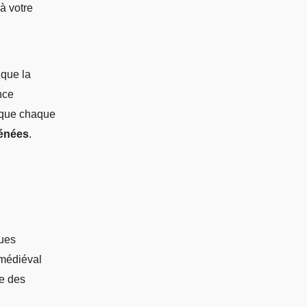
à votre
 que la
nce
 que chaque
rénées
.
vues
 médiéval
re des