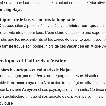
’observer une faune locale riche, ajoutant une touche éducative 
mping Najac
.
tiques sur le lac, y compris la baignade
Oiseaux
, situé à proximité, invite à divers
loisirs nautiques
tels
 activité idéale pour tous. L’eau claire du lac offre une expérie
andis que les
jeux enfants
et les zones de détente garantissent
 famille trouve son bonheur lors de ces
vacances en Midi-Py
istiques et Culturels à Visiter
sites historiques et culturels de Najac
 dans les
gorges de l'Aveyron
, regorge de trésors historiques.
able
forteresse royale de Najac
domine la région, offrant des 
sur la
rivière Aveyron
et ses paysages environnants. Ce bijou
on architecture unique et ses anecdotes captivantes sur l’histoi
oulouse.