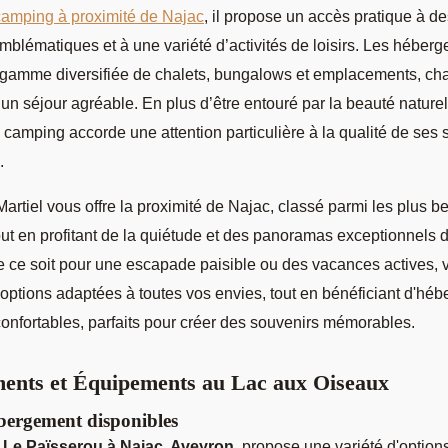
camping à proximité de Najac
, il propose un accès pratique à de
mblématiques et à une variété d’activités de loisirs. Les héber
 gamme diversifiée de chalets, bungalows et emplacements, c
un séjour agréable. En plus d’être entouré par la beauté naturel
 camping accorde une attention particulière à la qualité de ses 
.
artiel vous offre la proximité de Najac, classé parmi les plus b
out en profitant de la quiétude et des panoramas exceptionnels 
 ce soit pour une escapade paisible ou des vacances actives, 
 options adaptées à toutes vos envies, tout en bénéficiant d'hé
confortables, parfaits pour créer des souvenirs mémorables.
ents et Équipements au Lac aux Oiseaux
bergement disponibles
Le Païsserou à Najac, Aveyron
, propose une variété d'option