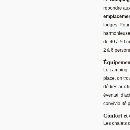
répondre aux
emplacemen
lodges. Pou
harmonieusem
de 40 à 50 m²
2 à 6 person
Équipements
Le camping,
place, on tr
dédiés aux
l
éventail d'ac
convivialité 
Confort et
Les chalets 