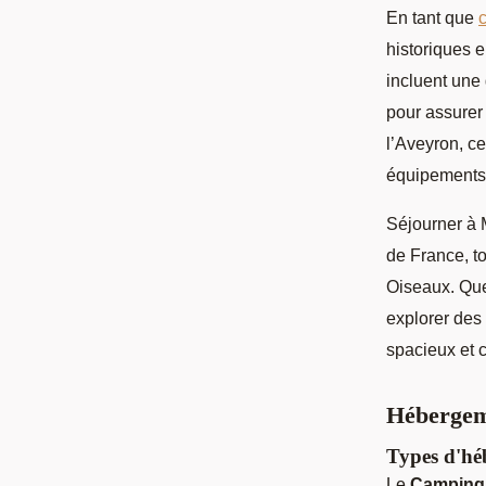
En tant que
historiques e
incluent une
pour assurer 
l’Aveyron, ce
équipements
Séjourner à M
de France, t
Oiseaux. Que
explorer des
spacieux et 
Hébergem
Types d'hé
Le
Camping 