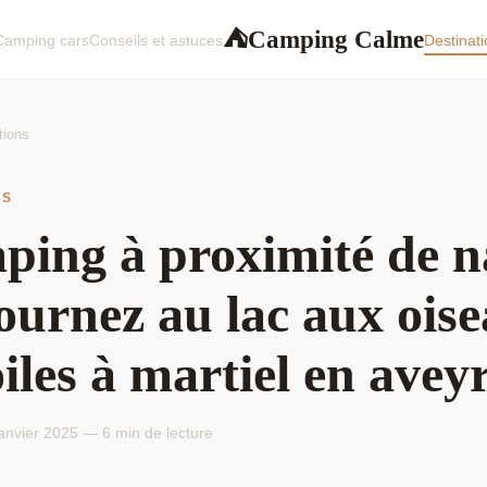
Camping Calme
⛺
Camping cars
Conseils et astuces
Destinat
tions
NS
ing à proximité de n
journez au lac aux ois
oiles à martiel en avey
anvier 2025 — 6 min de lecture