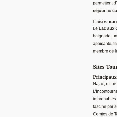
permettent d
séjour
au
ca
Loisirs nau
Le
Lac aux 
baignade, une
apaisante, t
membre de la
Sites Tour
Principaux 
Najac, niché
L’incontourn
imprenables 
fascine par s
Comtes de T