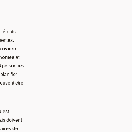
fférents
tentes,
a
rivière
-homes
et
 6 personnes.
planifier
euvent être
u
est
ais doivent
s
aires de