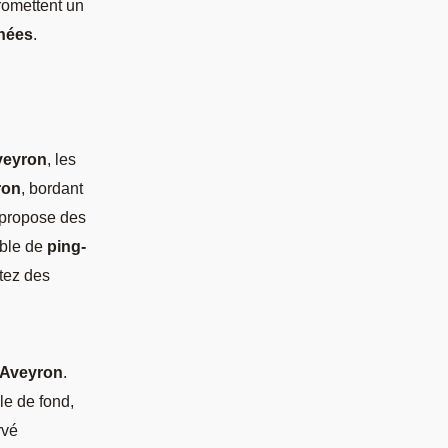
romettent un
nées
.
veyron
, les
ron
, bordant
propose des
able de
ping-
itez des
 Aveyron
.
le de fond,
rvé