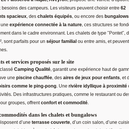
 besoins des campeurs. Les visiteurs peuvent choisir entre
62
ts spacieux
, des
chalets équipés
, ou encore des
bungalows
r une
expérience connectée à la nature
, ces structures se fond
ent dans le cadre environnant. Les chalets de type "Pontet", d
, sont parfaits pour un
séjour familial
ou entre amis, et peuvent 
nes.
 et services proposés sur le site
 classé
Camping Qualité
, garantit une expérience haut de gam
ouve une
piscine chauffée
, des
aires de jeux pour enfants
, et
oisirs comme le ping-pong
. Une
rivière idyllique à proximité
tivités. Des infrastructures pratiques, comme le restaurant ou de
pour groupes, offrent
confort et commodité
.
 commodités dans les chalets et bungalows
disposent d’une
terrasse couverte
, d’un coin salon, d’une cuis