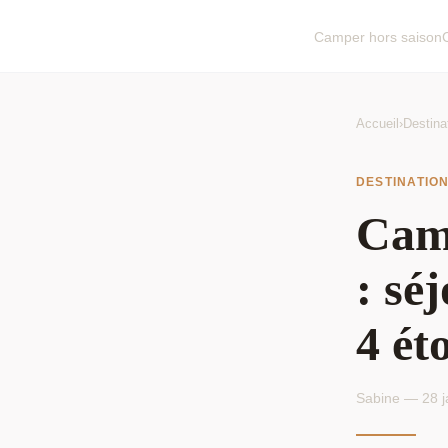
Camper hors saison
Accueil
›
Destina
DESTINATIO
Camp
: sé
4 ét
Sabine — 28 j