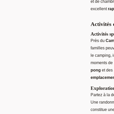
et de chambr
excellent
rap
Activités 
Activités sp
Près du
Cam
familles peuv
le camping, i
moments de p
pong
et des 
emplacemen
Exploration
Partez à la 
Une randonn
constitue un