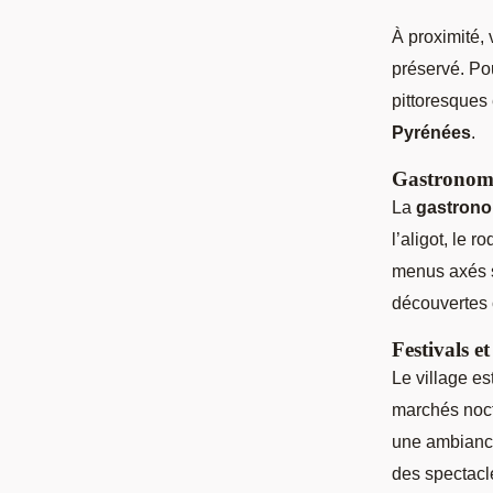
À proximité, 
préservé. Pou
pittoresques
Pyrénées
.
Gastronomi
La
gastrono
l’aligot, le 
menus axés s
découvertes c
Festivals e
Le village e
marchés noct
une ambiance
des spectacl