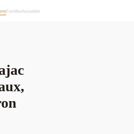
ions
Familles
Actualités
ajac
eaux,
ron