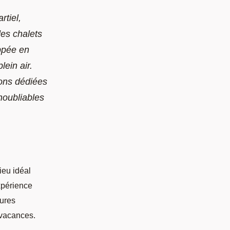
rtiel,
des chalets
ppée en
lein air.
ions dédiées
noubliables
ieu idéal
expérience
tures
 vacances.