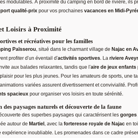
es modulables. À proximité du camping en bord de rivière, ils p
port qualité-prix
pour vos prochaines
vacances en Midi-Pyré
et Loisirs à Proximité
ortives et récréatives pour les familles
ping Païsserou
, situé dans le charmant village de
Najac en A
ent profiter d'un éventail d'
activités sportives
. La
riviere Avey
nvite aux balades relaxantes, tandis que l'
aire de jeux enfants
laisir pour les plus jeunes. Pour les amateurs de sports, une t
animations variées assurent divertissement et convivialité. Prof
ts spacieux
pour organiser vos loisirs en toute sérénité.
 des paysages naturels et découverte de la faune
découverte des superbes paysages qui caractérisent les
gorges
ée autour de
Martiel
, avec la
forteresse royale de Najac
en toi
e expérience inoubliable. Les promenades dans ce cadre prése