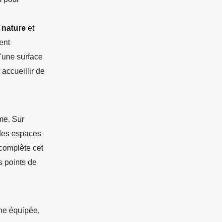
 nature
et
ent
'une surface
accueillir de
me. Sur
 des espaces
complète cet
s points de
ine équipée,