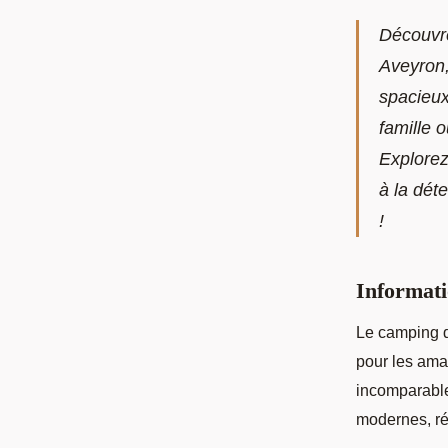
Découvre
Aveyron,
spacieux
famille o
Explorez
à la dét
!
Informati
Le camping d
pour les ama
incomparable,
modernes, ré