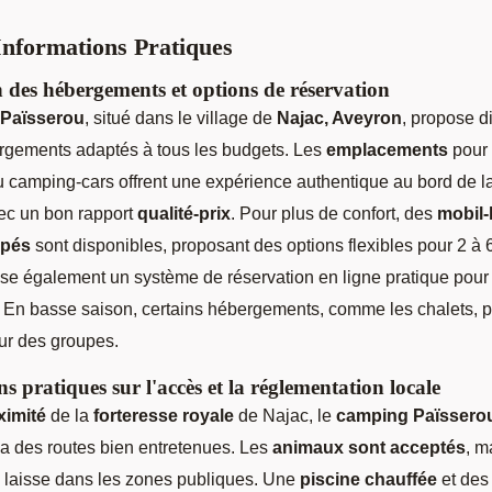
 Informations Pratiques
n des hébergements et options de réservation
Païsserou
, situé dans le village de
Najac, Aveyron
, propose di
rgements adaptés à tous les budgets. Les
emplacements
pour 
 camping-cars offrent une expérience authentique au bord de l
vec un bon rapport
qualité-prix
. Pour plus de confort, des
mobil
ipés
sont disponibles, proposant des options flexibles pour 2 à
ose également un système de réservation en ligne pratique pour 
. En basse saison, certains hébergements, comme les chalets, p
our des groupes.
s pratiques sur l'accès et la réglementation locale
ximité
de la
forteresse royale
de Najac, le
camping Païssero
ia des routes bien entretenues. Les
animaux sont acceptés
, m
n laisse dans les zones publiques. Une
piscine chauffée
et de