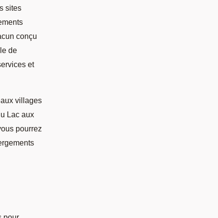
s sites
gements
hacun conçu
le de
services et
eaux villages
du Lac aux
vous pourrez
bergements
s pour